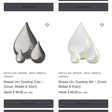
Bestellen
Bestellen
METALEN URNEN
,
MINI URNEN
,
METALEN URNEN
,
MINI URNEN
,
URNEN
URNEN
Metaal Urn Teardrop Grijs –
Metaal Urn Teardrop Wit – (Groot,
(Groot, Middel & Klein)
Middel & Klein)
Vanaf:
€
89,00
Vanaf:
€
89,00
incl. btw
incl. btw
Meer info
Meer info