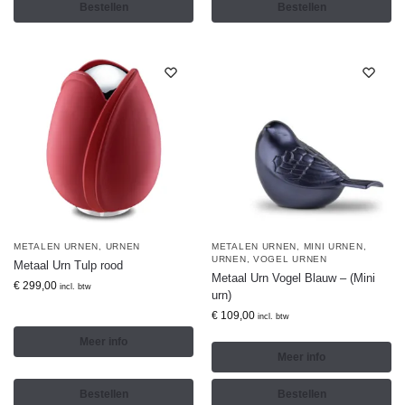
Bestellen
Bestellen
METALEN URNEN
,
URNEN
METALEN URNEN
,
MINI URNEN
,
URNEN
,
VOGEL URNEN
Metaal Urn Tulp rood
Metaal Urn Vogel Blauw – (Mini
€
299,00
incl. btw
urn)
€
109,00
incl. btw
Meer info
Meer info
Bestellen
Bestellen