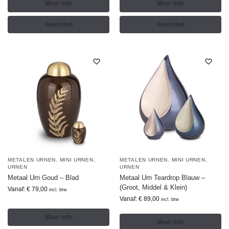
Meer info
Meer info
Bestellen
Bestellen
METALEN URNEN
,
MINI URNEN
,
METALEN URNEN
,
MINI URNEN
,
URNEN
URNEN
Metaal Urn Goud – Blad
Metaal Urn Teardrop Blauw –
(Groot, Middel & Klein)
Vanaf:
€
79,00
incl. btw
Vanaf:
€
89,00
incl. btw
Meer info
Meer info