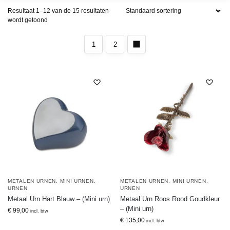
Resultaat 1–12 van de 15 resultaten
wordt getoond
1
2
METALEN URNEN
,
MINI URNEN
,
METALEN URNEN
,
MINI URNEN
,
URNEN
URNEN
Metaal Urn Hart Blauw – (Mini urn)
Metaal Urn Roos Rood Goudkleur
– (Mini urn)
€
99,00
incl. btw
€
135,00
incl. btw