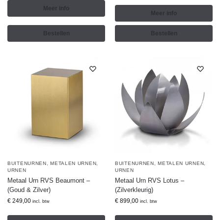
Meer info
Meer info
Bestellen
Bestellen
BUITENURNEN
,
METALEN URNEN
,
BUITENURNEN
,
METALEN URNEN
,
URNEN
URNEN
Metaal Urn RVS Beaumont –
Metaal Urn RVS Lotus –
(Goud & Zilver)
(Zilverkleurig)
€
249,00
€
899,00
incl. btw
incl. btw