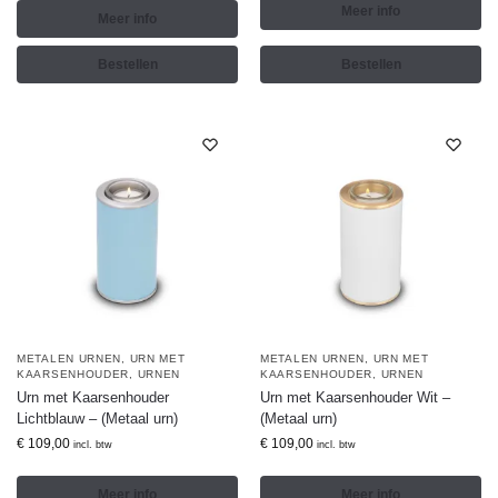
Meer info
Meer info
Bestellen
Bestellen
METALEN URNEN
,
URN MET
METALEN URNEN
,
URN MET
KAARSENHOUDER
,
URNEN
KAARSENHOUDER
,
URNEN
Urn met Kaarsenhouder
Urn met Kaarsenhouder Wit –
Lichtblauw – (Metaal urn)
(Metaal urn)
€
109,00
€
109,00
incl. btw
incl. btw
Meer info
Meer info