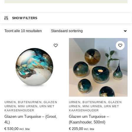
SHOW FILTERS
Toont alle 10 resultaten
URNEN
,
BUITENURNEN
,
GLAZEN
URNEN
,
BUITENURNEN
,
GLAZEN
URNEN
,
MINI URNEN
,
URN MET
URNEN
,
MINI URNEN
,
URN MET
KAARSENHOUDER
KAARSENHOUDER
Glazen urn Turquoise – (Groot,
Glazen urn Turquoise –
4L)
(Kaarshouder, 500ml)
€
530,00
€
205,00
incl. btw
incl. btw