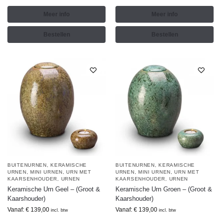
Meer info
Meer info
Bestellen
Bestellen
BUITENURNEN
,
KERAMISCHE
BUITENURNEN
,
KERAMISCHE
URNEN
,
MINI URNEN
,
URN MET
URNEN
,
MINI URNEN
,
URN MET
KAARSENHOUDER
,
URNEN
KAARSENHOUDER
,
URNEN
Keramische Urn Geel – (Groot &
Keramische Urn Groen – (Groot &
Kaarshouder)
Kaarshouder)
Vanaf:
€
139,00
Vanaf:
€
139,00
incl. btw
incl. btw