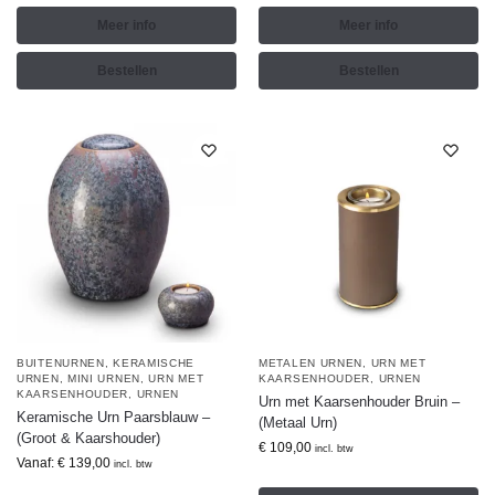
Meer info
Meer info
Bestellen
Bestellen
BUITENURNEN
,
KERAMISCHE
METALEN URNEN
,
URN MET
URNEN
,
MINI URNEN
,
URN MET
KAARSENHOUDER
,
URNEN
KAARSENHOUDER
,
URNEN
Urn met Kaarsenhouder Bruin –
Keramische Urn Paarsblauw –
(Metaal Urn)
(Groot & Kaarshouder)
€
109,00
incl. btw
Vanaf:
€
139,00
incl. btw