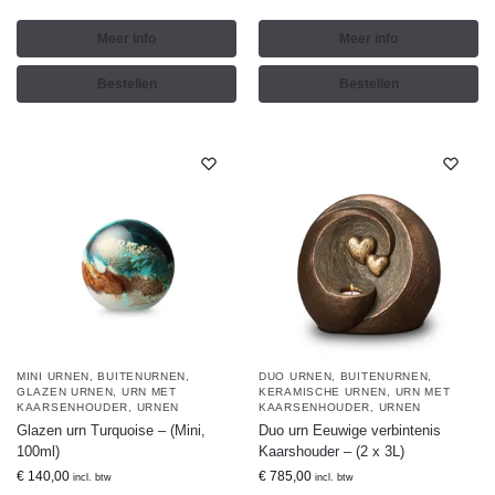
Meer info
Meer info
Bestellen
Bestellen
MINI URNEN
,
BUITENURNEN
,
DUO URNEN
,
BUITENURNEN
,
GLAZEN URNEN
,
URN MET
KERAMISCHE URNEN
,
URN MET
KAARSENHOUDER
,
URNEN
KAARSENHOUDER
,
URNEN
Glazen urn Turquoise – (Mini,
Duo urn Eeuwige verbintenis
100ml)
Kaarshouder – (2 x 3L)
€
140,00
€
785,00
incl. btw
incl. btw