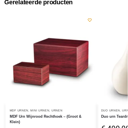
Gerelateerde producten
MDF URNEN
,
MINI URNEN
,
URNEN
DUO URNEN
,
UR
MDF Urn Wijnrood Rechthoek – (Groot &
Duo urn Teardro
Klein)