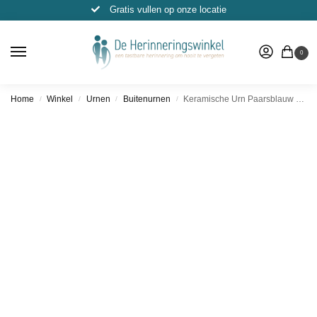
Gratis vullen op onze locatie
0
Home
Winkel
Urnen
Buitenurnen
Keramische Urn Paarsblauw – (Groot & Kaarshouder)
/
/
/
/