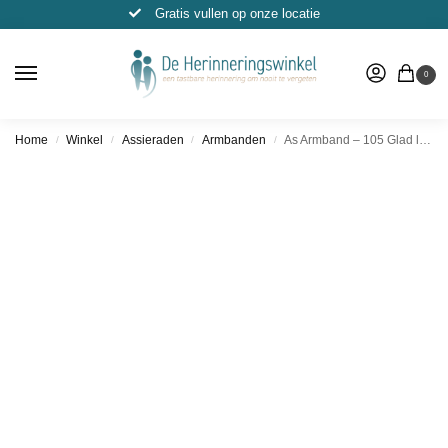
Gratis vullen op onze locatie
0
Home
Winkel
Assieraden
Armbanden
As Armband – 105 Glad leder Bruin
/
/
/
/