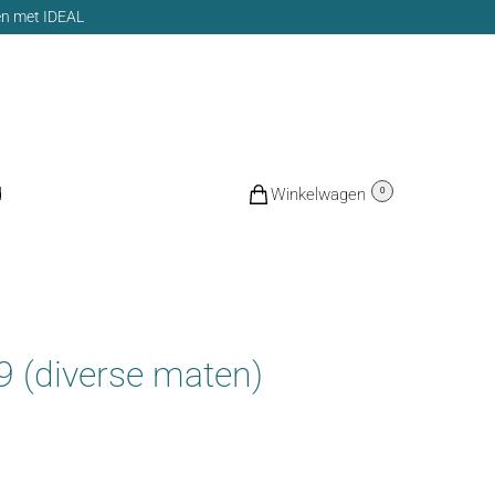
len met IDEAL
d
€
0,00
0
 (diverse maten)