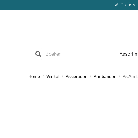
Gratis vu
Assorti
Home
Winkel
Assieraden
Armbanden
As Armb
/
/
/
/