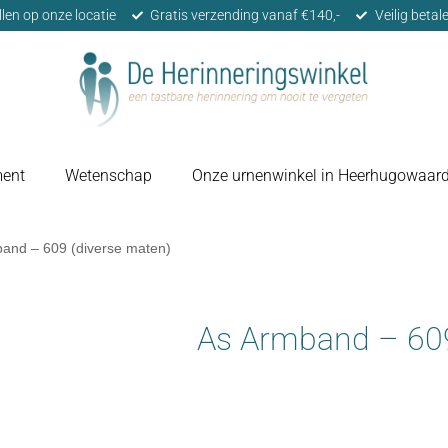
llen op onze locatie
Gratis verzending vanaf €140,-
Veilig beta
ment
Wetenschap
Onze urnenwinkel in Heerhugowaar
and – 609 (diverse maten)
As Armband – 609