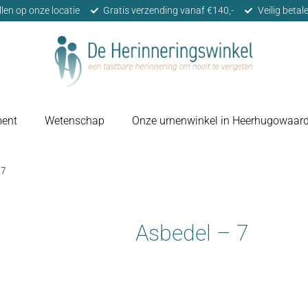
llen op onze locatie
Gratis verzending vanaf €140,-
Veilig beta
ment
Wetenschap
Onze urnenwinkel in Heerhugowaar
 7
Asbedel – 7