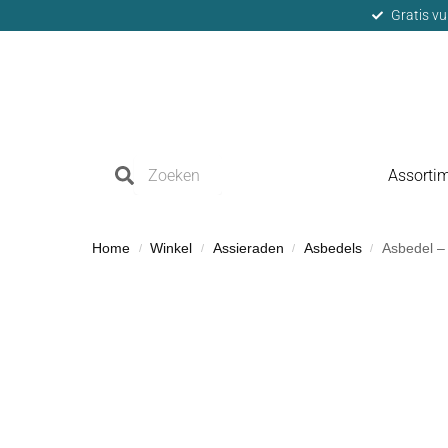
Gratis vu
Assorti
Home
Winkel
Assieraden
Asbedels
Asbedel –
/
/
/
/