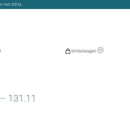
len met IDEAL
d
€
0,00
0
 – 131.11