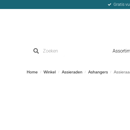
Gratis vu
Assorti
Home
Winkel
Assieraden
Ashangers
Assieraa
/
/
/
/