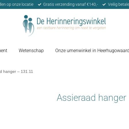
llen op onze locatie
Gratis verzending vanaf €140,-
Veilig beta
ment
Wetenschap
Onze urnenwinkel in Heerhugowaar
d hanger – 131.11
Assieraad hanger