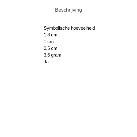
Beschrijving
Symbolische hoeveelheid
1.8 cm
1 cm
0,5 cm
3,6 gram
Ja