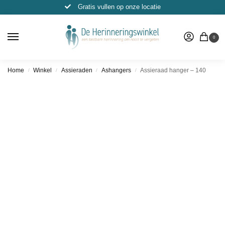
Gratis vullen op onze locatie
0
Home
Winkel
Assieraden
Ashangers
Assieraad hanger – 140
/
/
/
/