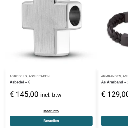
ASBEDELS
,
ASSIERADEN
ARMBANDEN
,
AS
Asbedel – 6
As Armband – 2
€
145,00
€
129,0
incl. btw
Meer info
Bestellen