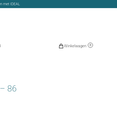
len met IDEAL
d
€
0,00
0
 – 86