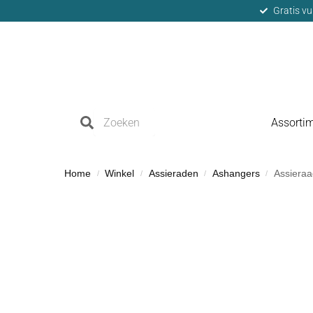
Gratis vu
Assorti
Home
Winkel
Assieraden
Ashangers
Assieraa
/
/
/
/