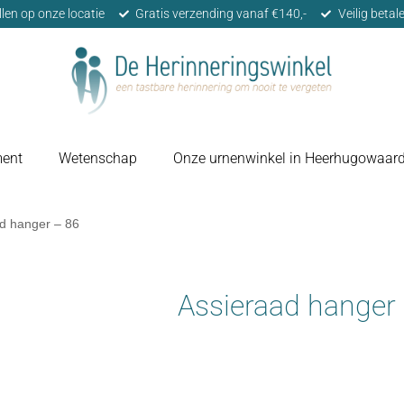
llen op onze locatie
Gratis verzending vanaf €140,-
Veilig beta
ment
Wetenschap
Onze urnenwinkel in Heerhugowaar
d hanger – 86
Assieraad hanger