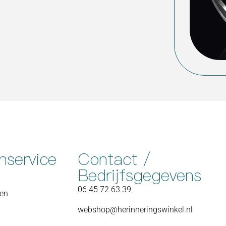
nservice
Contact /
Bedrijfsgegevens
06 45 72 63 39
nen
webshop@herinneringswinkel.nl