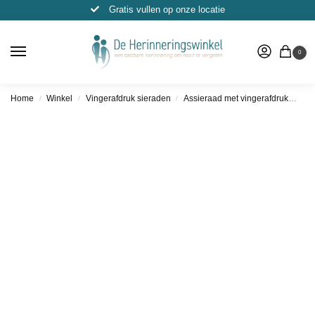
Gratis vullen op onze locatie
0
Home
Winkel
Vingerafdruk sieraden
Assieraad met vingerafdruk
Ass
/
/
/