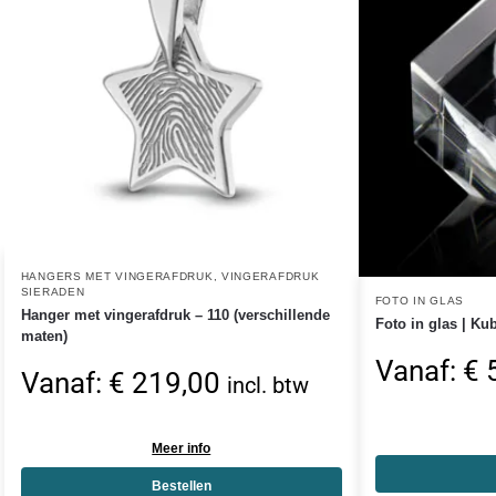
HANGERS MET VINGERAFDRUK
,
VINGERAFDRUK
SIERADEN
FOTO IN GLAS
Hanger met vingerafdruk – 110 (verschillende
Foto in glas | K
maten)
Vanaf:
€
5
Vanaf:
€
219,00
incl. btw
Meer info
Bestellen