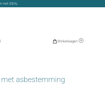
len met IDEAL
d
€
0,00
0
rt met asbestemming