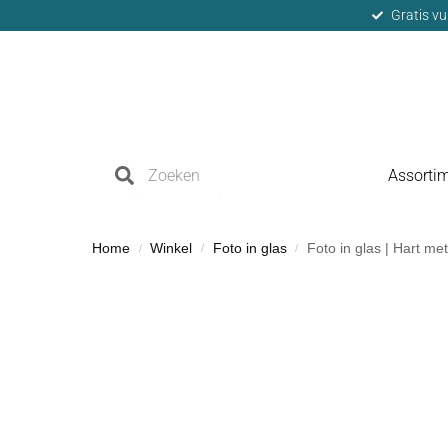
Gratis vu
Assorti
Home
Winkel
Foto in glas
Foto in glas | Hart m
/
/
/