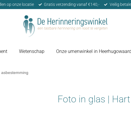
llen op onze locatie
Gratis verzending vanaf €140,-
Veilig beta
ment
Wetenschap
Onze urnenwinkel in Heerhugowaar
et asbestemming
Foto in glas | Ha