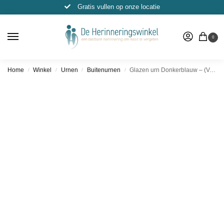
Gratis vullen op onze locatie
0
Home
Winkel
Urnen
Buitenurnen
Glazen urn Donkerblauw – (Verschillende Vormen & Maten)
/
/
/
/