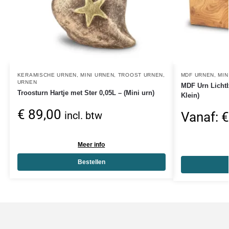
KERAMISCHE URNEN
,
MINI URNEN
,
TROOST URNEN
,
MDF URNEN
,
MIN
URNEN
MDF Urn Lichtb
Troosturn Hartje met Ster 0,05L – (Mini urn)
Klein)
€
89,00
Vanaf:
€
incl. btw
Meer info
Bestellen