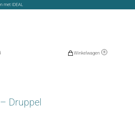
len met IDEAL
d
€
0,00
0
 – Druppel