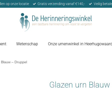
llen op onze locatie
Gratis verzending vanaf €140,-
Veilig beta
ment
Wetenschap
Onze urnenwinkel in Heerhugowaar
 Blauw – Druppel
Glazen urn Blauw