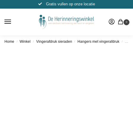
Gratis vullen op onze locatie
0
Home
Winkel
Vingerafdruk sieraden
Hangers met vingerafdruk
Hang
/
/
/
/