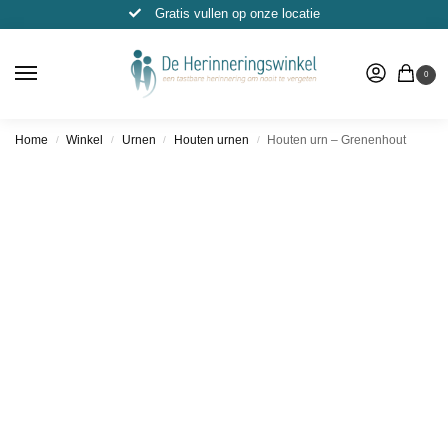
Gratis vullen op onze locatie
0
Home
Winkel
Urnen
Houten urnen
Houten urn – Grenenhout
/
/
/
/