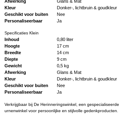
Afwerking
Glans & Mat
Kleur
Donker-, lichtbruin & goudkleur
Geschikt voor buiten
Nee
Personaliseerbaar
Ja
Specificaties Klein
Inhoud
0,80 liter
Hoogte
17 cm
Breedte
14 cm
Diepte
9 cm
Gewicht
0,5 kg
Afwerking
Glans & Mat
Kleur
Donker-, lichtbruin & goudkleur
Geschikt voor buiten
Nee
Personaliseerbaar
Ja
Verkrijgbaar bij De Herinneringswinkel, een gespecialiseerde
urnenwinkel voor persoonlijke en stijlvolle gedenkproducten.