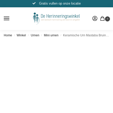
Gratis vullen op onze locatie
0
Home
Winkel
Urnen
Mini urnen
Keramische Urn Mastaba Bruin – (Groot, Middel & Klein)
/
/
/
/