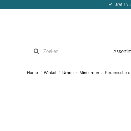
Gratis vu
Assorti
Home
Winkel
Urnen
Mini urnen
Keramische ur
/
/
/
/