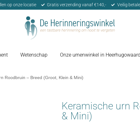
llen op onze locatie
Gratis verzending vanaf €140,-
Veilig beta
ment
Wetenschap
Onze urnenwinkel in Heerhugowaar
n Roodbruin – Breed (Groot, Klein & Mini)
Keramische urn Ro
& Mini)