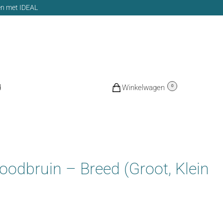
len met IDEAL
d
€
0,00
0
odbruin – Breed (Groot, Klein