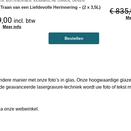
EN
,
BUITENURNEN
,
KERAMISCHE URNEN
,
URNEN
Traan van een Liefdevolle Herinnering – (2 x 3,5L)
€
835,
Me
,00
incl. btw
Meer info
Bestellen
ndere manier met onze foto’s in glas. Onze hoogwaardige glaz
de geavanceerde lasergravure-techniek wordt uw foto of tekst me
a onze webwinkel.