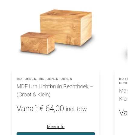
MDF URNEN
,
MINI URNEN
,
URNEN
BUITENU
URNEN
,
MDF Urn Lichtbruin Rechthoek –
Marmer
(Groot & Klein)
Klein)
Vanaf:
€
64,00
incl. btw
Vana
Meer info