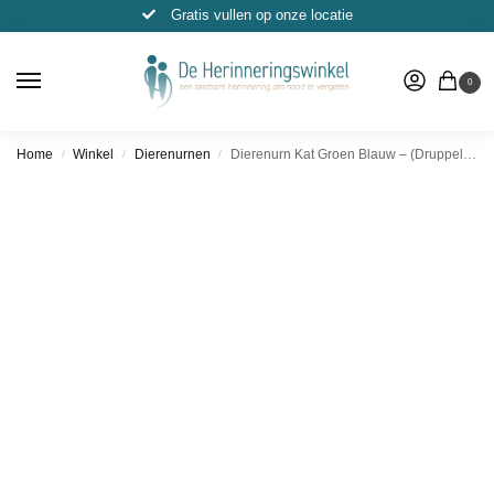
Gratis vullen op onze locatie
0
Home
Winkel
Dierenurnen
Dierenurn Kat Groen Blauw – (Druppel Klein, 50ml)
/
/
/