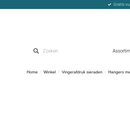
Gratis vu
Assorti
Home
Winkel
Vingerafdruk sieraden
Hangers me
/
/
/