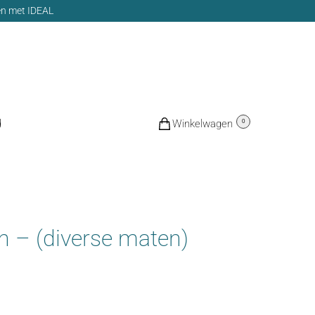
len met IDEAL
d
€
0,00
0
un – (diverse maten)