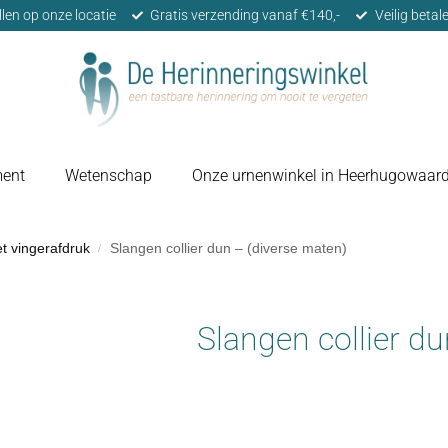
llen op onze locatie
Gratis verzending vanaf €140,-
Veilig beta
ment
Wetenschap
Onze urnenwinkel in Heerhugowaar
t vingerafdruk
Slangen collier dun – (diverse maten)
/
Slangen collier d