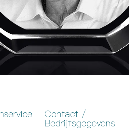
nservice
Contact /
Bedrijfsgegevens