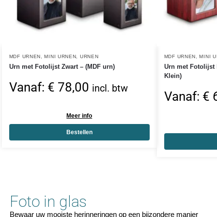
MDF URNEN
,
MINI URNEN
,
URNEN
MDF URNEN
,
MINI 
Urn met Fotolijst Zwart – (MDF urn)
Urn met Fotolijs
Klein)
Vanaf:
€
78,00
incl. btw
Vanaf:
€
6
Meer info
Bestellen
Foto in glas
Bewaar uw mooiste herinneringen op een bijzondere manier