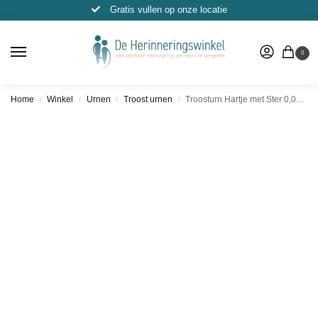
Gratis vullen op onze locatie
0
Home
Winkel
Urnen
Troost urnen
Troosturn Hartje met Ster 0,05L – (Mini urn)
/
/
/
/