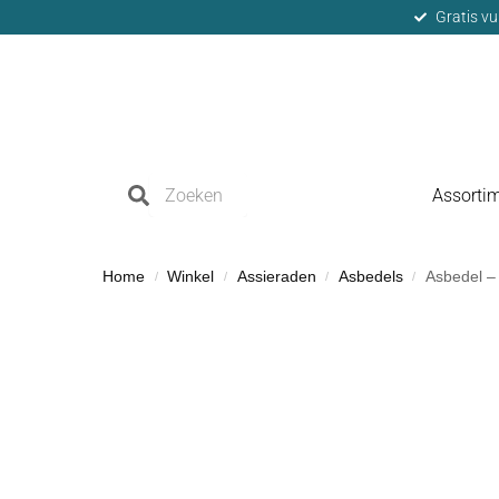
Gratis vu
Assorti
Home
Winkel
Assieraden
Asbedels
Asbedel –
/
/
/
/