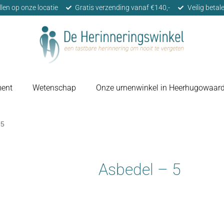
llen op onze locatie
Gratis verzending vanaf €140,-
Veilig beta
ment
Wetenschap
Onze urnenwinkel in Heerhugowaar
 5
Asbedel – 5