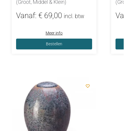
(Groot, Middel & Klein)
(Groot 
Vanaf:
€
69,00
Vana
incl. btw
Meer info
Bestellen