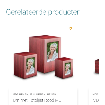
Gerelateerde producten
MDF URNEN
,
MINI URNEN
,
URNEN
MDF URN
Urn met Fotolijst Rood MDF –
MDF Ur