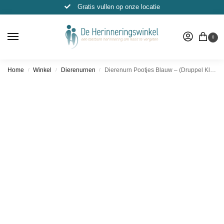
Gratis vullen op onze locatie
0
Home
Winkel
Dierenurnen
Dierenurn Pootjes Blauw – (Druppel Klein, 50ml)
/
/
/