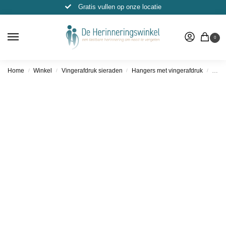
Gratis vullen op onze locatie
0
Home
Winkel
Vingerafdruk sieraden
Hangers met vingerafdruk
Hang
/
/
/
/